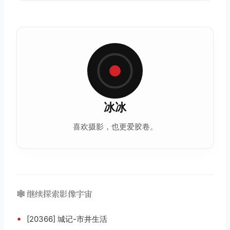
冰冰
喜欢摄影，也更爱胶卷。
🕸️ 继续探索影像宇宙
•
[20366] 城记-市井生活