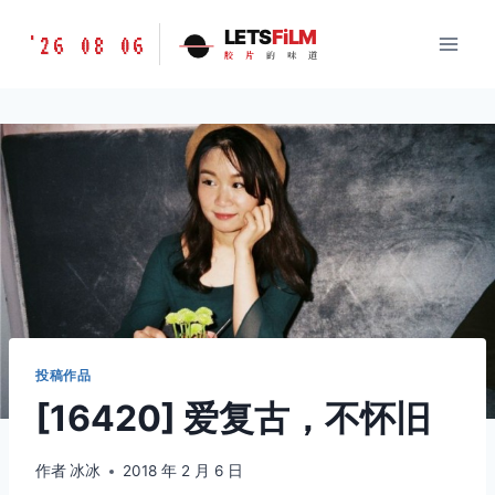
跳
胶
LETS
FiLM
'26 08 06
到
胶
片
的
味
道
片
内
的
容
味
道
LETSFILM
投稿作品
[16420] 爱复古，不怀旧
作者
冰冰
2018 年 2 月 6 日