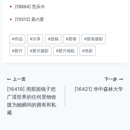
•
[18664] 范乐今
•
[15512] 昼の星
文
#
作品
#
分享
#
投稿
#
胶卷
#
胶卷摄影
章
#
胶片
#
胶片摄影
#
胶片相机
#
色彩
标
签：
文
上一页
下一步
[16419] 用那面镜子把
[16421] 华中森林大学
章
广漠世界的任何景物收
导
拢为她瞬间的拥有和私
藏
航