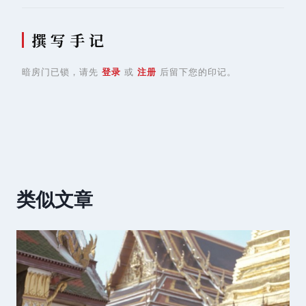
撰 写 手 记
暗房门已锁，请先
登录
或
注册
后留下您的印记。
类似文章