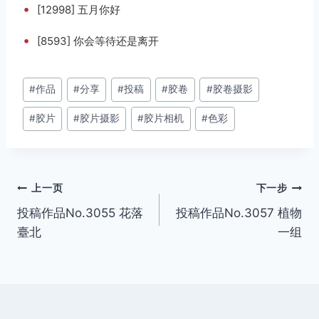
•
[12998] 五月你好
•
[8593] 你会等待还是离开
文
#
作品
#
分享
#
投稿
#
胶卷
#
胶卷摄影
章
#
胶片
#
胶片摄影
#
胶片相机
#
色彩
标
签：
文
上一页
下一步
投稿作品No.3055 花落
投稿作品No.3057 植物
章
臺北
一组
导
航