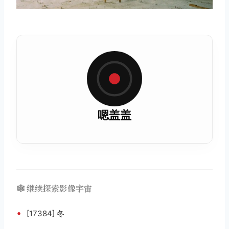
嗯盖盖
🕸️ 继续探索影像宇宙
•
[17384] 冬