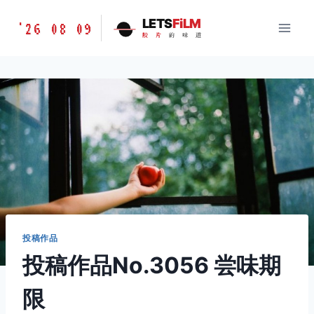
跳
胶
LETS
FiLM
'26 08 09
到
胶
片
的
味
道
片
内
的
容
味
道
LETSFILM
投稿作品
投稿作品No.3056 尝味期
限