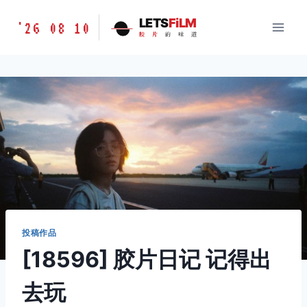
跳
胶
LETS
FiLM
'26 08 10
到
胶
片
的
味
道
片
内
的
容
味
道
LETSFILM
投稿作品
[18596] 胶片日记 记得出
去玩