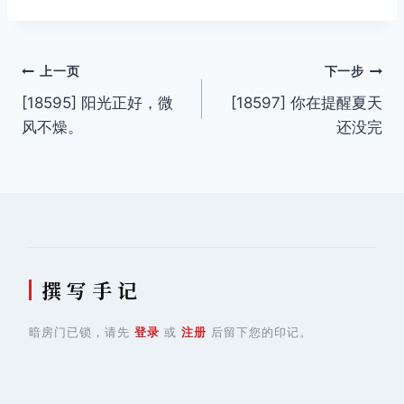
签：
文
上一页
下一步
[18595] 阳光正好，微
[18597] 你在提醒夏天
章
风不燥。
还没完
导
航
撰 写 手 记
暗房门已锁，请先
登录
或
注册
后留下您的印记。