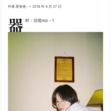
作者
星卷卷-
2018 年 8 月 27 日
器
材：佳能wp－1