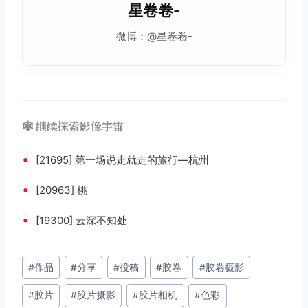
星卷卷-
微博：@星卷卷-
🕸️ 继续探索影像宇宙
•
[21695] 第一场说走就走的旅行—杭州
•
[20963] 桃
•
[19300] 云深不知处
文
#
作品
#
分享
#
投稿
#
胶卷
#
胶卷摄影
章
#
胶片
#
胶片摄影
#
胶片相机
#
色彩
标