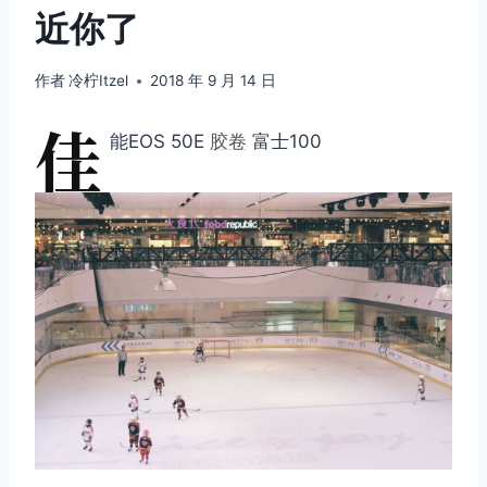
近你了
作者
冷柠Itzel
2018 年 9 月 14 日
佳
能EOS 50E
胶卷
富士100