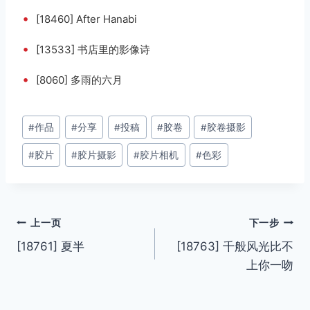
•
[18460] After Hanabi
•
[13533] 书店里的影像诗
•
[8060] 多雨的六月
文
#
作品
#
分享
#
投稿
#
胶卷
#
胶卷摄影
章
#
胶片
#
胶片摄影
#
胶片相机
#
色彩
标
签：
文
上一页
下一步
[18761] 夏半
[18763] 千般风光比不
章
上你一吻
导