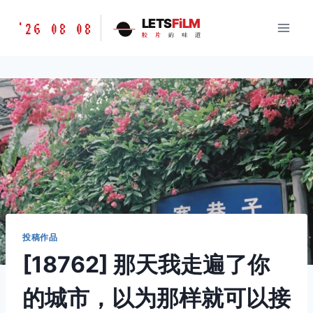
跳
胶
LETS
FiLM
'26 08 08
到
胶
片
的
味
道
片
内
的
容
味
道
LETSFILM
投稿作品
[18762] 那天我走遍了你
的城市，以为那样就可以接