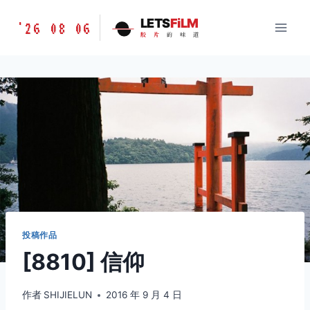
跳
胶
LETS
FiLM
'26 08 06
到
胶
片
的
味
道
片
内
的
容
味
道
LETSFILM
投稿作品
[8810] 信仰
作者
SHIJIELUN
2016 年 9 月 4 日