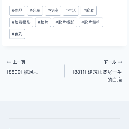
文
#
作品
#
分享
#
投稿
#
生活
#
胶卷
章
#
胶卷摄影
#
胶片
#
胶片摄影
#
胶片相机
标
签：
#
色彩
文
上一页
下一步
[8809] 皖风-。
[8811] 建筑师费尽一生
章
的白庙
导
航