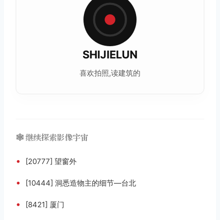
SHIJIELUN
喜欢拍照,读建筑的
🕸️ 继续探索影像宇宙
•
[20777] 望窗外
•
[10444] 洞悉造物主的细节—台北
•
[8421] 厦门