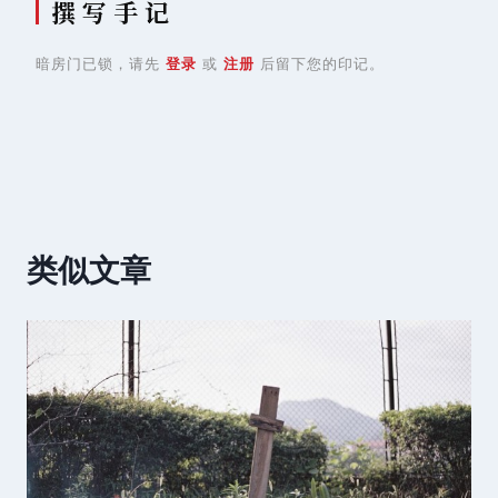
撰 写 手 记
暗房门已锁，请先
登录
或
注册
后留下您的印记。
类似文章