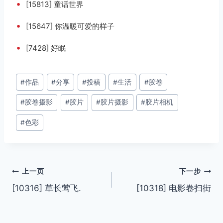
•
[15813] 童话世界
•
[15647] 你温暖可爱的样子
•
[7428] 好眠
文
#
作品
#
分享
#
投稿
#
生活
#
胶卷
章
#
胶卷摄影
#
胶片
#
胶片摄影
#
胶片相机
标
签：
#
色彩
文
上一页
下一步
[10316] 草长莺飞.
[10318] 电影卷扫街
章
导