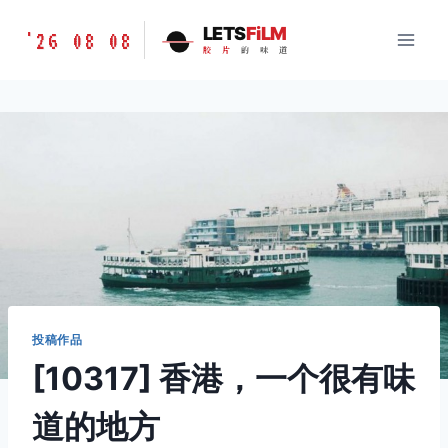
跳
胶
LETS
FiLM
'26 08 08
到
胶
片
的
味
道
片
内
的
容
味
道
LETSFILM
投稿作品
[10317] 香港，一个很有味
道的地方