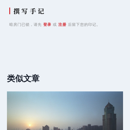
撰 写 手 记
暗房门已锁，请先
登录
或
注册
后留下您的印记。
类似文章