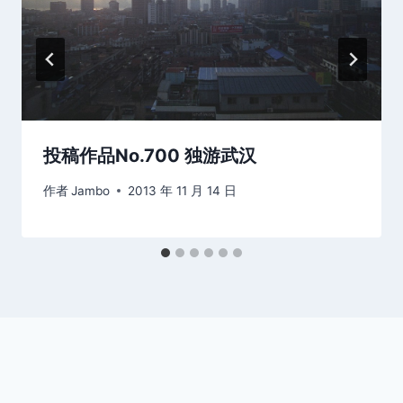
投稿作品No.700 独游武汉
作者
Jambo
2013 年 11 月 14 日