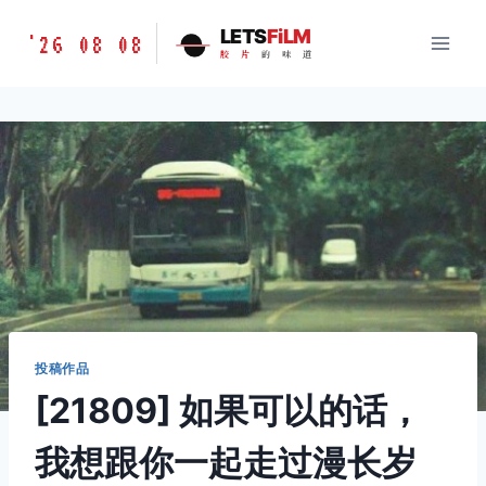
跳
胶
LETS
FiLM
'26 08 08
到
胶
片
的
味
道
片
内
的
容
味
道
LETSFILM
投稿作品
[21809] 如果可以的话，
我想跟你一起走过漫长岁