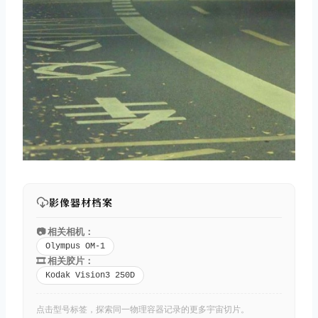
影像器材档案
📷 相关相机：
Olympus OM-1
🎞️ 相关胶片：
Kodak Vision3 250D
点击型号标签，探索同一物理容器记录的更多宇宙切片。