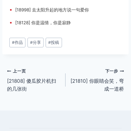
•
[18998] 去太阳升起的地方说一句爱你
•
[18128] 你是温情，你是寂静
文
#
作品
#
分享
#
投稿
章
标
签：
文
上一页
下一步
[21808] 傻瓜胶片机扫
[21810] 你眼睛会笑，弯
章
的几张街
成一道桥
导
航