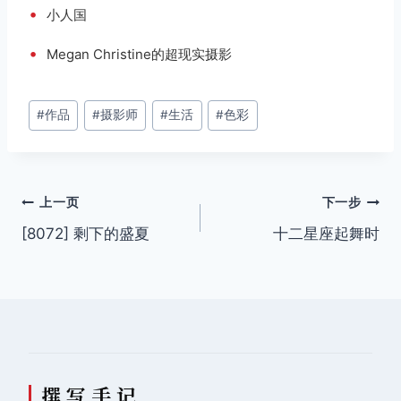
•
小人国
•
Megan Christine的超现实摄影
文
#
作品
#
摄影师
#
生活
#
色彩
章
标
签：
文
上一页
下一步
[8072] 剩下的盛夏
十二星座起舞时
章
导
航
撰 写 手 记