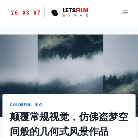
跳
胶
LETS
FiLM
'26 08 07
到
胶
片
的
味
道
片
内
的
容
味
道
LETSFILM
COLORFUL · 影色
颠覆常规视觉，仿佛盗梦空
间般的几何式风景作品