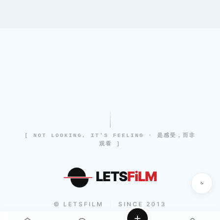
[ NOT LOOKING, IT'S FEELING · 是感受，而非
观看 ]
LETS
FiLM
© LETSFILM
SINCE 2013
|