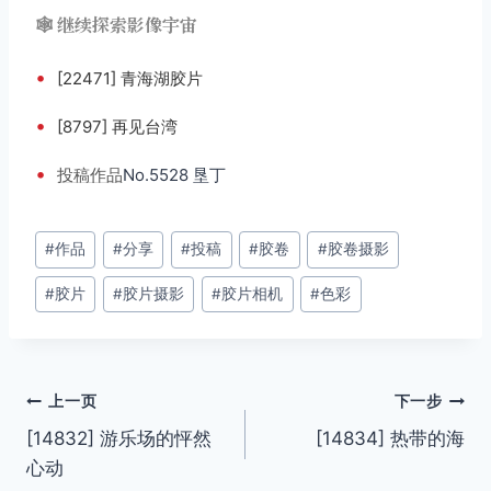
🕸️ 继续探索影像宇宙
•
[22471] 青海湖胶片
•
[8797] 再见台湾
•
投稿
作品
No.5528 垦丁
文
#
作品
#
分享
#
投稿
#
胶卷
#
胶卷摄影
章
#
胶片
#
胶片摄影
#
胶片相机
#
色彩
标
签：
文
上一页
下一步
[14832] 游乐场的怦然
[14834] 热带的海
章
心动