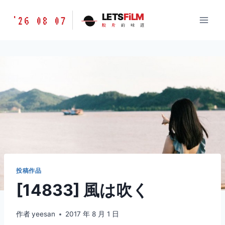
跳
胶
LETS
FiLM
'26 08 07
到
胶
片
的
味
道
片
内
的
容
味
道
LETSFILM
投稿作品
[14833] 風は吹く
作者
yeesan
2017 年 8 月 1 日