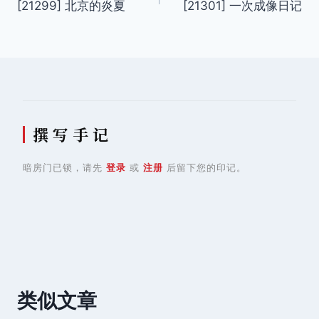
[21299] 北京的炎夏
[21301] 一次成像日记
章
导
航
撰 写 手 记
暗房门已锁，请先
登录
或
注册
后留下您的印记。
类似文章