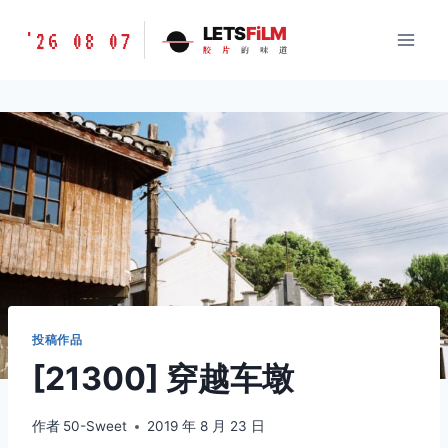
跳
胶
LETS
FiLM
'26 08 07
到
胶
片
的
味
道
片
内
的
容
味
道
LETSFILM
投稿作品
[21300] 穿越车墩
作者
50-Sweet
2019 年 8 月 23 日