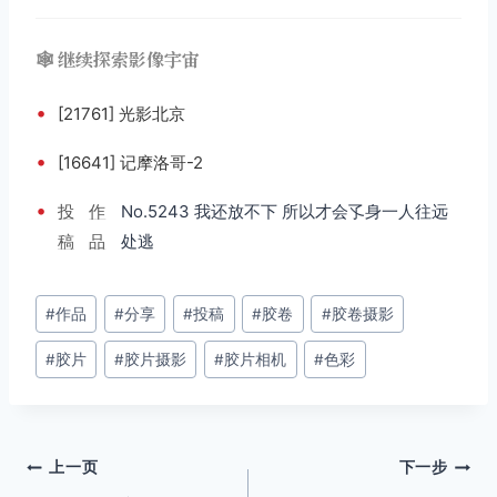
🕸️ 继续探索影像宇宙
•
[21761] 光影北京
•
[16641] 记摩洛哥-2
•
投
作
No.5243 我还放不下 所以才会孓身一人往远
稿
品
处逃
文
#
作品
#
分享
#
投稿
#
胶卷
#
胶卷摄影
章
#
胶片
#
胶片摄影
#
胶片相机
#
色彩
标
签：
文
上一页
下一步