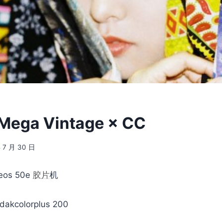
Mega Vintage × CC
 7 月 30 日
os 50e
胶片
机
akcolorplus 200