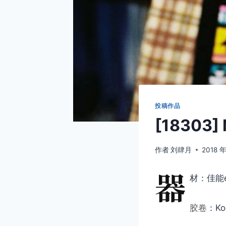
投稿作品
[18303] 
作者
刘肆月
2018 年
器
材：佳能e
胶卷
：Kod