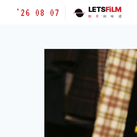
跳
胶
LETS
FiLM
'26 08 07
到
片
胶
片
的
味
道
内
的
容
味
道
LETSFILM