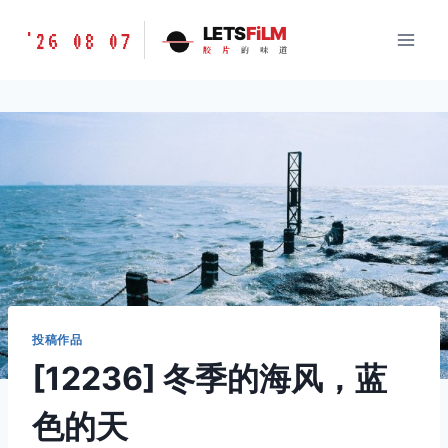
跳
胶
LETS
FiLM
'26 08 07
到
胶
片
的
味
道
片
内
的
容
味
道
LETSFILM
投稿作品
[12236] 冬季的海风，蓝
色的天