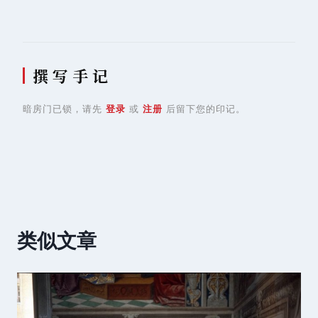
航
撰 写 手 记
暗房门已锁，请先
登录
或
注册
后留下您的印记。
类似文章