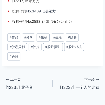
•
[17317] 晧洁月光
•
投稿
作品
No.3469 心是远方
•
投稿作品No.2583 妙 龄 少(rǔ)女(zhū)
文
#
作品
#
分享
#
投稿
#
生活
#
胶卷
章
#
胶卷摄影
#
胶片
#
胶片摄影
#
胶片相机
标
签：
#
色彩
文
上一页
下一步
[12235] 盆子鱼
[12237] 一个人的北京
章
导