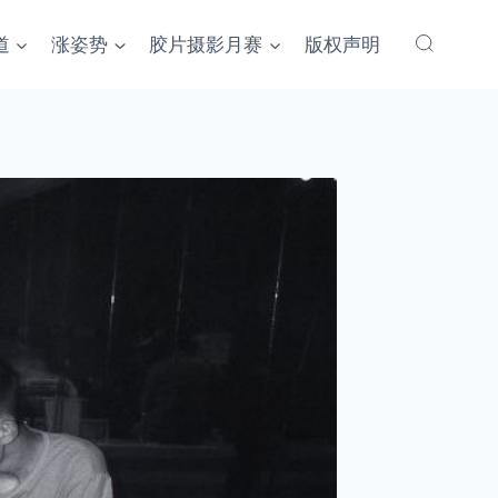
道
涨姿势
胶片摄影月赛
版权声明