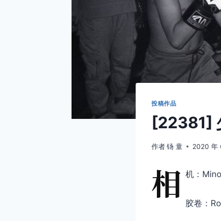
投稿作品
[22381
作者
钖 童
2020 年 
相
机：Minol
胶卷：Roll