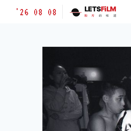
跳
胶
LETS
FiLM
'26 08 08
到
片
胶
片
的
味
道
内
的
容
味
道
LETSFILM