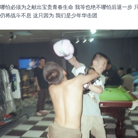
 哪怕必须为之献出宝贵青春生命 我等也绝不哪怕后退一步 
们仍将战斗不息 这只因为 我们是少年华击团