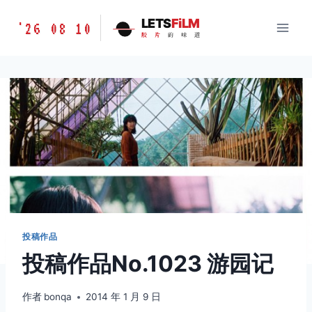
跳
胶
LETS
FiLM
'26 08 10
到
胶
片
的
味
道
片
内
的
容
味
道
LETSFILM
投稿作品
投稿作品No.1023 游园记
作者
bonqa
2014 年 1 月 9 日