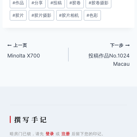
#
作品
#
分享
#
投稿
#
胶卷
#
胶卷摄影
章
#
胶片
#
胶片摄影
#
胶片相机
#
色彩
标
签：
文
上一页
下一步
Minolta X700
投稿作品No.1024
章
Macau
导
航
撰 写 手 记
暗房门已锁，请先
登录
或
注册
后留下您的印记。