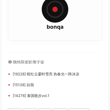
bonqa
🕸️ 继续探索影像宇宙
•
[19228] 暗红尘霎时雪亮 热春光一阵冰凉
•
[15138] 自我
•
[14276] 泰国散步vol.1
文