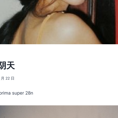
 阴天
9 月 22 日
ima super 28n