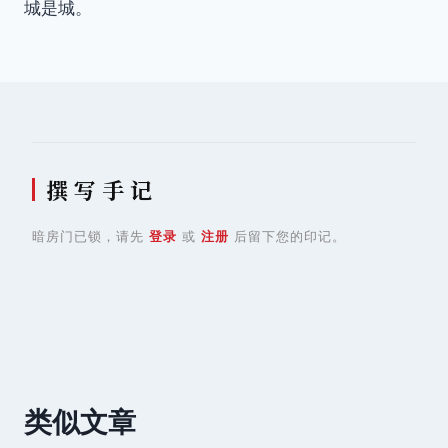
城是城。
导
航
撰 写 手 记
暗房门已锁，请先
登录
或
注册
后留下您的印记。
类似文章