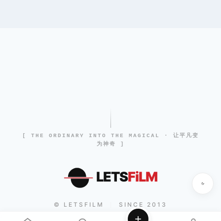
[ THE ORDINARY INTO THE MAGICAL · 让平凡变
为神奇 ]
LETS
FiLM
© LETSFILM
SINCE 2013
|