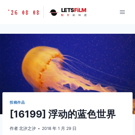
跳
胶
LETS
FiLM
'26 08 08
到
胶
片
的
味
道
片
内
的
容
味
道
LETSFILM
投稿作品
[16199] 浮动的蓝色世界
作者
北汐之汐
2018 年 1 月 29 日