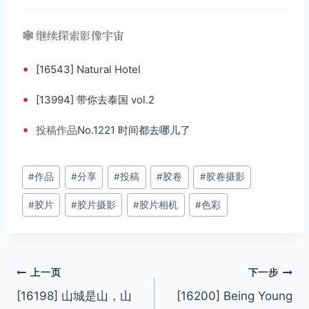
🕸️ 继续探索影像宇宙
•
[16543] Natural Hotel
•
[13994] 带你去泰国 vol.2
•
投稿
作品
No.1221 时间都去哪儿了
文
#
作品
#
分享
#
投稿
#
胶卷
#
胶卷摄影
章
#
胶片
#
胶片摄影
#
胶片相机
#
色彩
标
签：
文
上一页
下一步
[16198] 山城是山，山
[16200] Being Young
章