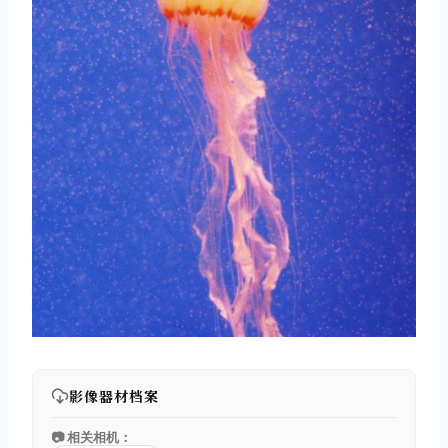
影像器材档案
📷 相关相机：