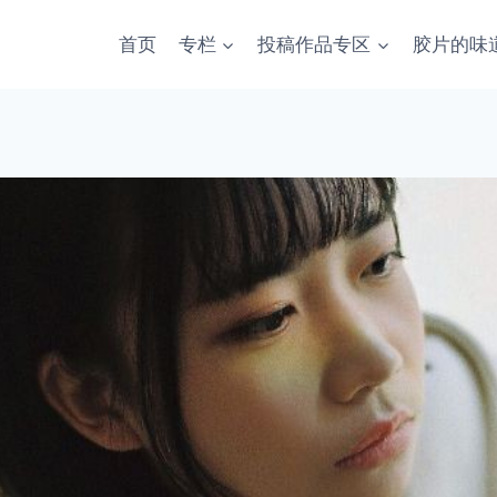
首页
专栏
投稿作品专区
胶片的味