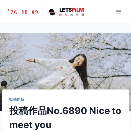
跳
胶
LETS
FiLM
'26 08 09
到
胶
片
的
味
道
片
内
的
容
味
道
LETSFILM
投稿作品
投稿作品No.6890 Nice to
meet you