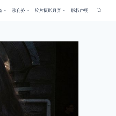
道
涨姿势
胶片摄影月赛
版权声明