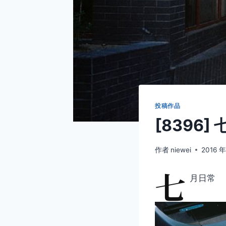
投稿作品
[8396]
作者
niewei
2016 年
七
月日常