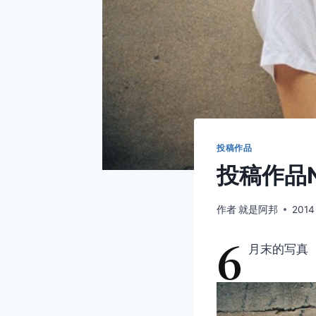
投稿作品
投稿作品N
作者
就是阿邦
2014
6
月末的写真