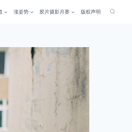
道
涨姿势
胶片摄影月赛
版权声明