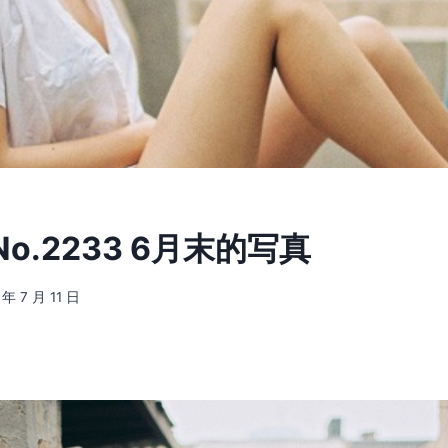
o.2233 6月末的写真
 年 7 月 11 日