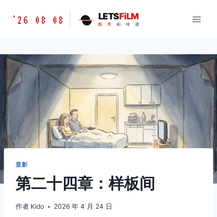
跳
胶
LETS
FiLM
'26 08 08
到
胶
片
的
味
道
片
内
的
容
味
道
LETSFILM
显影
第二十四章：样板间
作者
Kido
2026 年 4 月 24 日