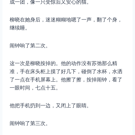
成一团，像一只受惊后又安心的猫。
柳晓在她身后，迷迷糊糊地嗯了一声，翻了个身，
继续睡。
闹钟响了第二次。
这一次是柳晓按掉的。他的动作没有苏弛那么精
准，手在床头柜上摸了好几下，碰倒了水杯，水洒
了一点在手机屏幕上。他擦了擦，按掉闹钟，看了
一眼时间，七点十五。
他把手机扔到一边，又闭上了眼睛。
闹钟响了第三次。