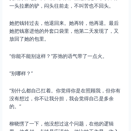
一头拉磨的驴，闷头往前走，不叫苦也不回头。
她把钱转过去，他退回来。她再转，他再退。最后
她把钱塞进他的外套口袋里，他第二天发现了，又
放回了她的包里。
“你能不能别这样？”苏弛的语气带了一点火。
“别哪样？”
“别什么都自己扛着。你觉得你是在照顾我，但你有
没有想过，你不让我分担，我会觉得自己是多余
的。”
柳晓愣了一下，他没想过这个问题，在他的逻辑