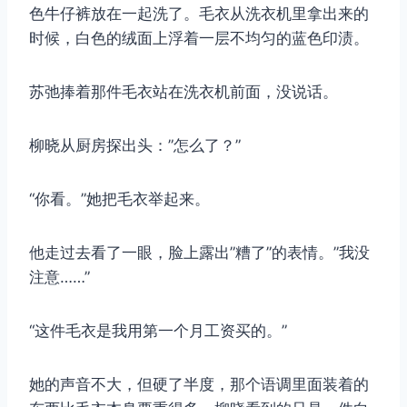
色牛仔裤放在一起洗了。毛衣从洗衣机里拿出来的
时候，白色的绒面上浮着一层不均匀的蓝色印渍。
苏弛捧着那件毛衣站在洗衣机前面，没说话。
柳晓从厨房探出头：”怎么了？”
“你看。”她把毛衣举起来。
他走过去看了一眼，脸上露出”糟了”的表情。”我没
注意……”
“这件毛衣是我用第一个月工资买的。”
她的声音不大，但硬了半度，那个语调里面装着的