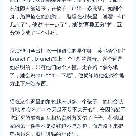
周末他们会赖床到接近中午，窗帘拉得不严，阳光
从缝隙里漏进来，在被子上画出一条亮线。她翻个
身，胳膊搭在他的胸口，脸埋在枕头里，嘟囔一句”
几点了”，他说”十一点了”，她说”再睡五分钟”，五
分钟变成了半个小时。
然后他们会出门吃一顿很晚的早午餐。苏弛管它叫”
brunchi”，brunch加上一个”吃”的谐音。这个词是
她发明的，只有他们两个人懂。走在路上偶尔饿
了，她会说”brunchi一下吧”，他就知道她想找个地
方坐下来吃东西。
猫在这个家里的角色越来越像一个孩子。他们会认
真地讨论”Sada 今天是不是不太开心”，会因为猫不
吃新买的猫粮而互相指责对方买错了牌子。苏弛回
家的第一件事不是换鞋也不是放包，而是蹲下来把
猫抱起来，脸埋进猫的肚皮里。