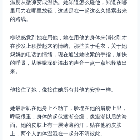
温度从微凉变成温热。她知道怎么碰他，知道在哪
里用力在哪里放轻，这些是在一起这么久摸索出来
的路线。
柳晓感觉到她在用他，她在用他的身体来消化刚才
在沙发上积攒起来的情绪。那些关于毛衣，关于她
妈妈的电话的情绪，现在通过她收紧的手指，加快
的呼吸，从喉咙深处溢出的声音一点一点地释放出
来。
他接住了她，像接住她所有其他的安排一样。
她最后趴在他身上不动了，脸埋在他的肩膀上里，
呼吸很重，身体的起伏逐渐变缓，像退潮以后的海
面。她的皮肤上有一层薄薄的汗，贴在他的皮肤
上，两个人的体温混在一起分不清彼此。