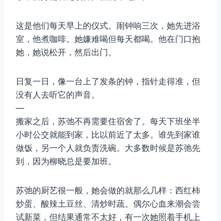
这是他们每天早上的仪式。闹钟响三次，她先进浴
室，他煮咖啡。她嫌难喝但每天都喝。他在门口抱
她，她说松开，然后出门。
日复一日，像一台上了发条的钟，指针走得准，但
没有人去听它的声音。
—
搬家之后，苏弛不再需要住宿舍了。每天下班坐半
小时公交就能到家，比以前近了太多。谁先到家谁
做饭，另一个人就负责洗碗。大多数时候是苏弛先
到，因为柳晓总是要加班。
苏弛的厨艺很一般，她会做的就那么几样：西红柿
炒蛋、酸辣土豆丝、清炒时蔬。偶尔心血来潮会尝
试新菜，但结果通常不太好，有一次她照着手机上