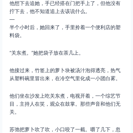
他想下去追她，手已经搭在门把手上了，但他没有
拧下去，他不知道追上去该说什么。
—
半个小时后，她回来了，手里拎着一个便利店的塑
料袋。
“关东煮。”她把袋子放在茶几上。
他接过来，竹签上的萝卜块被汤汁泡得透亮，热气
从塑料碗里冒出来，在冷空气里化成一小团白雾。
他们坐在沙发上吃关东煮，电视开着，一个综艺节
目，主持人在笑，观众在鼓掌。那些声音和他们无
关。
苏弛把萝卜吹了吹，小口咬了一截。嚼了几下，忽