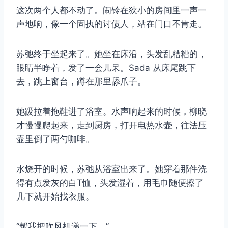
这次两个人都不动了。闹铃在狭小的房间里一声一
声地响，像一个固执的讨债人，站在门口不肯走。
苏弛终于坐起来了。她坐在床沿，头发乱糟糟的，
眼睛半睁着，发了一会儿呆。Sada 从床尾跳下
去，跳上窗台，蹲在那里舔爪子。
她趿拉着拖鞋进了浴室。水声响起来的时候，柳晓
才慢慢爬起来，走到厨房，打开电热水壶，往法压
壶里倒了两勺咖啡。
水烧开的时候，苏弛从浴室出来了。她穿着那件洗
得有点发灰的白T恤，头发湿着，用毛巾随便擦了
几下就开始找衣服。
“帮我把吹风机递一下。”