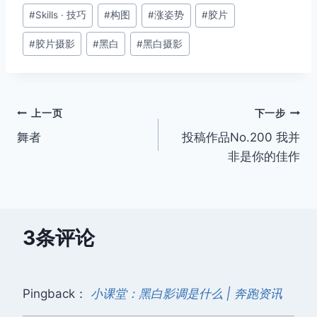
文
#
Skills · 技巧
#
构图
#
涨姿势
#
胶片
章
#
胶片摄影
#
黑白
#
黑白摄影
标
签：
文
上一页
下一步
舞者
投稿作品No.200 我并
章
非是你的佳作
导
航
3条评论
Pingback：
小课堂：黑白影调是什么 | 奔跑资讯