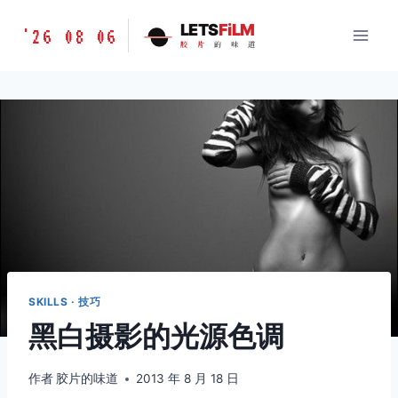
跳
胶
LETS
FiLM
'26 08 06
到
胶
片
的
味
道
片
内
的
容
味
道
LETSFILM
SKILLS · 技巧
黑白摄影的光源色调
作者
胶片的味道
2013 年 8 月 18 日