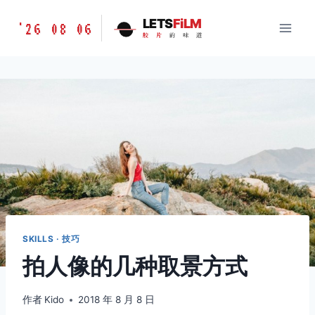
跳
胶
LETS
FiLM
'26 08 06
到
胶
片
的
味
道
片
内
的
容
味
道
LETSFILM
SKILLS · 技巧
拍人像的几种取景方式
作者
Kido
2018 年 8 月 8 日