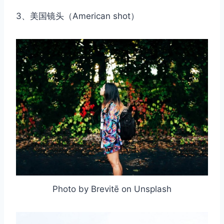
3、美国镜头（American shot）
Photo by Brevitē on Unsplash