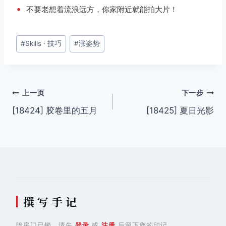
•
不要老想着流浪远方，你家附近就能拍大片！
文
#
Skills · 技巧
#
涨姿势
章
标
签：
文
上一页
下一步
[18424] 胶卷里的五月
[18425] 夏日光影
章
导
航
撰 写 手 记
暗房门已锁，请先
登录
或
注册
后留下您的印记。