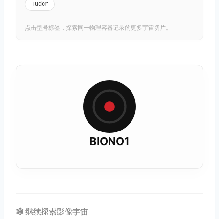
Tudor
点击型号标签，探索同一物理容器记录的更多宇宙切片。
BIONO1
🕸️ 继续探索影像宇宙