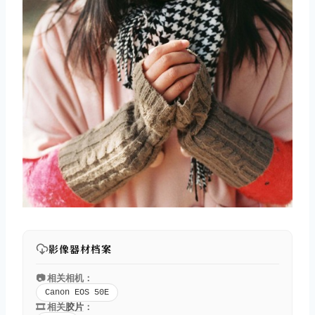
影像器材档案
📷 相关相机：
Canon EOS 50E
🎞️ 相关
胶片
：