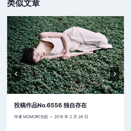
类似文章
投稿作品No.6556 独自存在
作者
MOMO时光机
2016 年 2 月 26 日