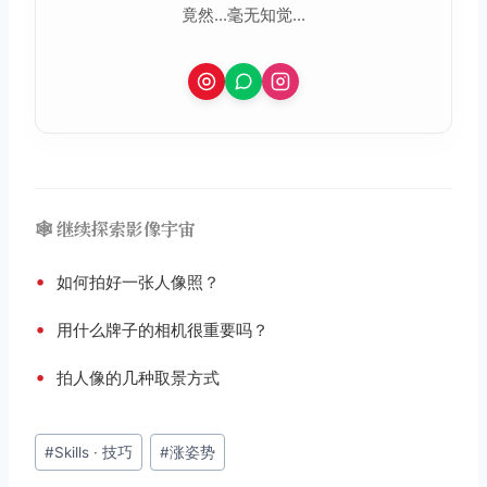
竟然...毫无知觉...
🕸️ 继续探索影像宇宙
•
如何拍好一张人像照？
•
用什么牌子的相机很重要吗？
•
拍人像的几种取景方式
文
#
Skills · 技巧
#
涨姿势
章