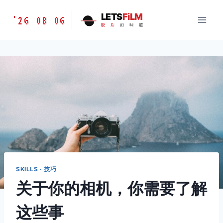
跳
胶
LETS
FiLM
'26 08 06
到
胶
片
的
味
道
片
内
的
容
味
道
LETSFILM
SKILLS · 技巧
关于你的相机，你需要了解
这些事