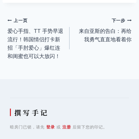
标
签：
文
上一页
下一步
爱心手指、TT 手势早退
来自亚斯的告白：再给
章
流行！韩国情侣打卡新
我勇气直直地看着你
导
招「手肘爱心」爆红连
和闺蜜也可以大放闪！
航
撰 写 手 记
暗房门已锁，请先
登录
或
注册
后留下您的印记。