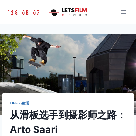
跳
胶
LETS
FiLM
'26 08 07
到
胶
片
的
味
道
片
内
的
容
味
道
LETSFILM
LIFE · 生活
从滑板选手到摄影师之路：
Arto Saari