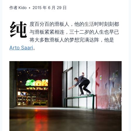
作者
Kido
2015 年 6 月 29 日
纯
度百分百的滑板人，他的
生活
时时刻刻都
与滑板紧紧相连，三十二岁的人生也早已
将大多数滑板人的梦想完满达阵，他是
Arto Saari
。