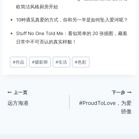
欧简洁风格厨房开始
•
10种遇见真爱的方式，你和另一半是如何坠入爱河呢？
•
Stuff No One Told Me：看似简单的 20 张插图，藏着
日常中不可否认的真实样貌！
文
#
作品
#
摄影师
#
生活
#
色彩
章
标
签：
文
上一页
下一步
远方海港
#ProudToLove，为爱
章
骄傲
导
航