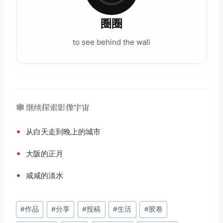
圈圈
to see behind the wall
🕸️ 继续探索影像宇宙
•
从白天走到晚上的城市
•
大阪的正月
•
咸咸的淡水
文
#
作品
#
分享
#
投稿
#
生活
#
胶卷
章