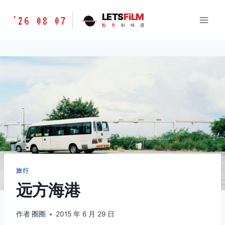
跳
胶
LETS
FiLM
'26 08 07
到
胶
片
的
味
道
片
内
的
容
味
道
LETSFILM
旅行
远方海港
作者
圈圈
2015 年 6 月 29 日