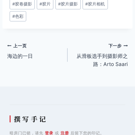
#
胶卷摄影
#
胶片
#
胶片摄影
#
胶片相机
标
签：
#
色彩
文
上一页
下一步
海边的一日
从滑板选手到摄影师之
章
路：Arto Saari
导
航
撰 写 手 记
暗房门已锁，请先
登录
或
注册
后留下您的印记。