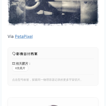
Via
PetaPixel
影像
器材
档案
🎞️ 相关
胶片
：
X光底片
点击型号标签，探索同一物理容器记录的更多宇宙切片。