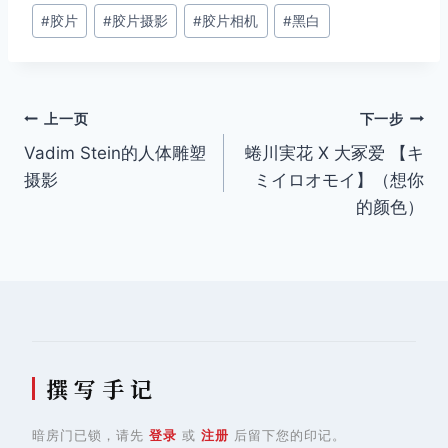
#
胶片
#
胶片摄影
#
胶片相机
#
黑白
标
签：
文
上一页
下一步
Vadim Stein的人体雕塑
蜷川実花 X 大冢爱 【キ
章
摄影
ミイロオモイ】（想你
导
的颜色）
航
撰 写 手 记
暗房门已锁，请先
登录
或
注册
后留下您的印记。