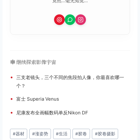
竟然...毫无知觉...
🕸️ 继续探索影像宇宙
•
三支老镜头，三个不同的焦段拍人像，你最喜欢哪一
个？
•
富士 Superia Venus
•
尼康发布全画幅数码单反Nikon DF
文
#
器材
#
涨姿势
#
生活
#
胶卷
#
胶卷摄影
章