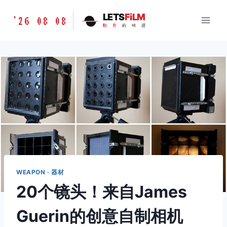
跳
胶
LETS
FiLM
'26 08 08
到
胶
片
的
味
道
片
内
的
容
味
道
LETSFILM
WEAPON · 器材
20个镜头！来自James
Guerin的创意自制相机