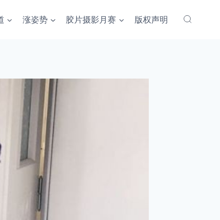
道
涨姿势
胶片摄影月赛
版权声明