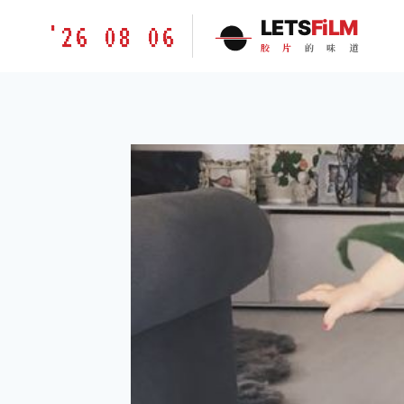
跳
胶
LETS
FiLM
'26 08 06
到
片
胶
片
的
味
道
内
的
容
味
道
LETSFILM