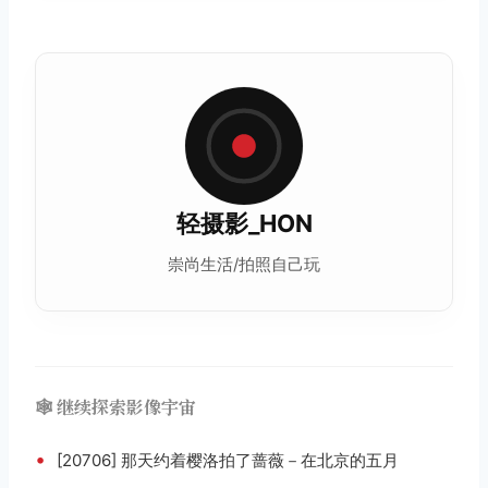
轻摄影_HON
崇尚生活/拍照自己玩
🕸️ 继续探索影像宇宙
•
[20706] 那天约着樱洛拍了蔷薇－在北京的五月