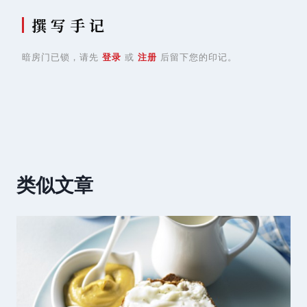
撰 写 手 记
暗房门已锁，请先
登录
或
注册
后留下您的印记。
类似文章