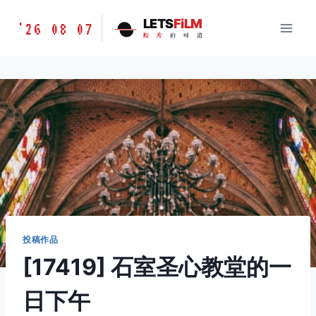
跳
胶
LETS
FiLM
'26 08 07
到
胶
片
的
味
道
片
内
的
容
味
道
LETSFILM
投稿作品
[17419] 石室圣心教堂的一
日下午