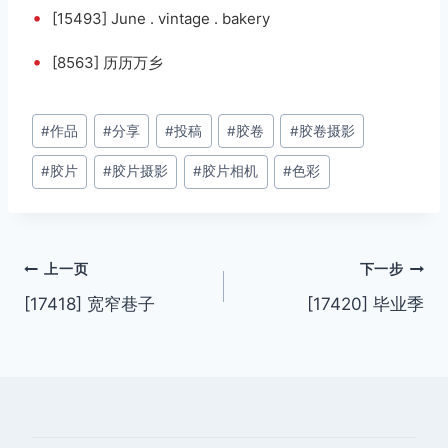
•
[15493] June . vintage . bakery
•
[8563] 历历万乡
文
#
作品
#
分享
#
投稿
#
胶卷
#
胶卷摄影
章
#
胶片
#
胶片摄影
#
胶片相机
#
色彩
标
签：
文
上一页
下一步
[17418] 宽窄巷子
[17420] 毕业季
章
导
航