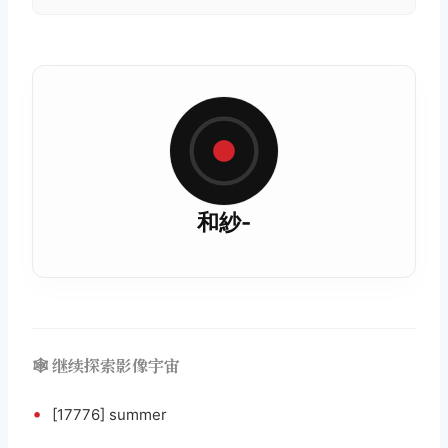
和紗-
🕸️ 继续探索影像宇宙
•
[17776] summer