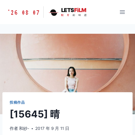
跳
胶
LETS
FiLM
'26 08 07
到
胶
片
的
味
道
片
内
的
容
味
道
LETSFILM
投稿作品
[15645] 晴
作者
和紗-
2017 年 9 月 11 日