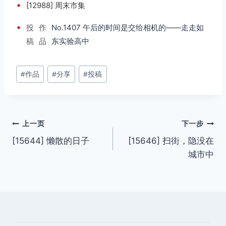
•
[12988] 周末市集
•
投
作
No.1407 午后的时间是交给相机的——走走如
稿
品
东实验高中
文
#
作品
#
分享
#
投稿
章
标
签：
文
上一页
下一步
[15644] 懒散的日子
[15646] 扫街，隐没在
章
城市中
导
航