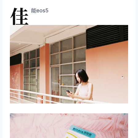
佳
能eos5