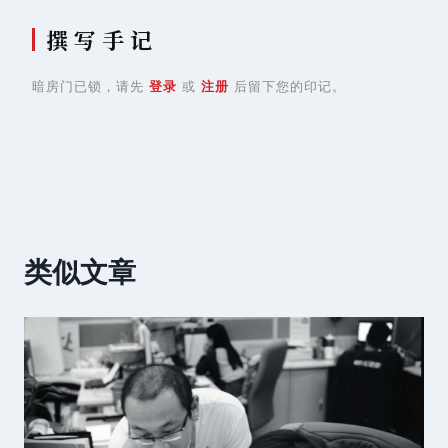
撰 写 手 记
暗房门已锁，请先
登录
或
注册
后留下您的印记。
类似文章