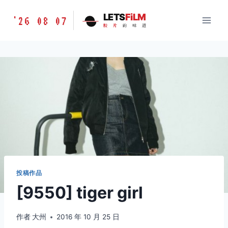
跳
胶
LETS
FiLM
'26 08 07
到
胶
片
的
味
道
片
内
的
容
味
道
LETSFILM
投稿作品
[9550] tiger girl
作者
大州
2016 年 10 月 25 日