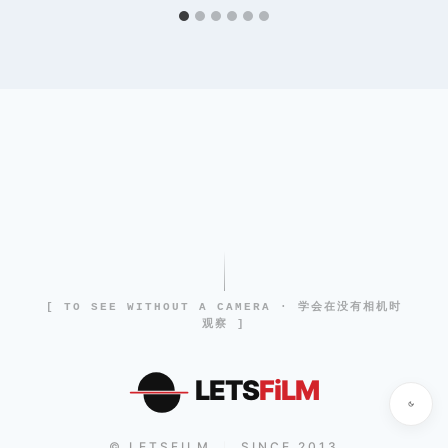
[ TO SEE WITHOUT A CAMERA · 学会在没有相机时
观察 ]
LETS
FiLM
© LETSFILM
SINCE 2013
|