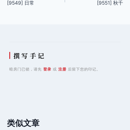
[9549] 日常
[9551] 秋千
章
导
航
撰 写 手 记
暗房门已锁，请先
登录
或
注册
后留下您的印记。
类似文章