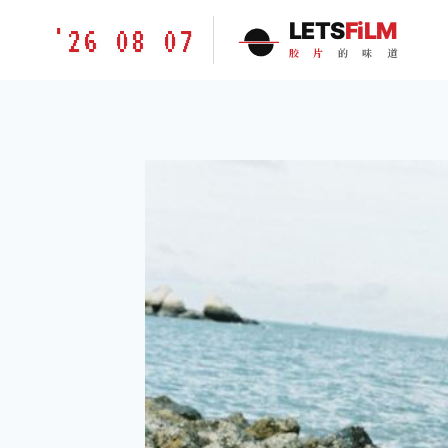
跳
胶
LETS
FiLM
'26 08 07
到
片
胶
片
的
味
道
内
的
容
味
道
LETSFILM