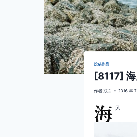
投稿作品
[8117] 
作者
或白
2016 年 7
海
风