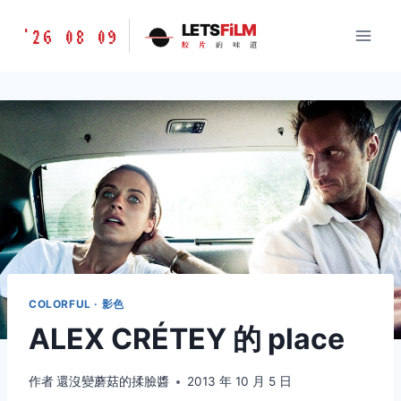
跳
胶
LETS
FiLM
'26 08 09
到
胶
片
的
味
道
片
内
的
容
味
道
LETSFILM
COLORFUL · 影色
ALEX CRÉTEY 的 place
作者
還沒變蘑菇的揉臉醬
2013 年 10 月 5 日