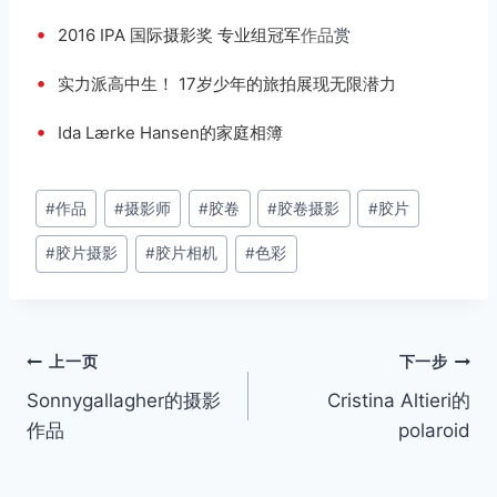
•
2016 IPA 国际摄影奖 专业组冠军
作品
赏
•
实力派高中生！ 17岁少年的旅拍展现无限潜力
•
Ida Lærke Hansen的家庭相簿
文
#
作品
#
摄影师
#
胶卷
#
胶卷摄影
#
胶片
章
#
胶片摄影
#
胶片相机
#
色彩
标
签：
文
上一页
下一步
Sonnygallagher的摄影
Cristina Altieri的
章
作品
polaroid
导