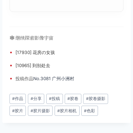
🕸️ 继续探索影像宇宙
•
[17930] 花房の女孩
•
[10965] 到别处去
•
投稿
作品
No.3081 广州小洲村
文
#
作品
#
分享
#
投稿
#
胶卷
#
胶卷摄影
章
#
胶片
#
胶片摄影
#
胶片相机
#
色彩
标
签：