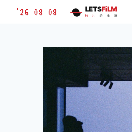
跳
胶
LETS
FiLM
'26 08 08
到
片
胶
片
的
味
道
内
的
容
味
道
LETSFILM