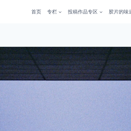
首页
专栏
投稿作品专区
胶片的味