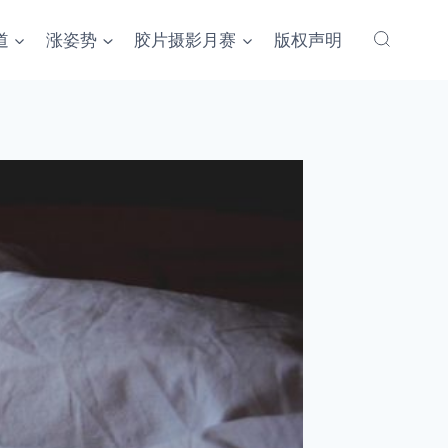
道
涨姿势
胶片摄影月赛
版权声明