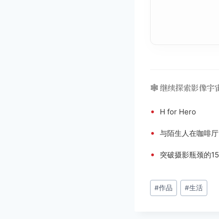
🕸️ 继续探索影像宇
•
H for Hero
•
与陌生人在咖啡厅
•
突破摄影瓶颈的1
文
#
作品
#
生活
章
标