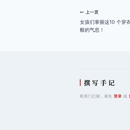
签：
文
上一页
女孩们掌握这10 个
章
般的气息！
导
航
撰 写 手 记
暗房门已锁，请先
登录
或