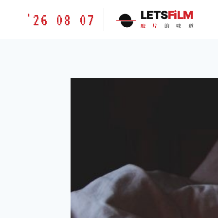
跳
胶
LETS
FiLM
'26 08 07
到
片
胶
片
的
味
道
内
的
容
味
道
LETSFILM