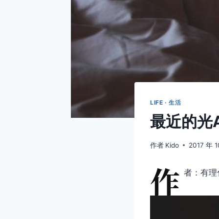
LIFE · 生活
最近的光Abo
作者
Kido
2017 年 
作
者：有理