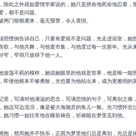
，除此之外就如爱情学家说的，她只是拼命地死命地忍着，
爱，都不是问题。
破闸门狠狠袭来，毫无预警，令人畏惧。
须照惯例告诉自己，只要有爱就不是问题，光走进浴室，她
首歌，与他共舞，与他逛市集，与他度过每一次新年。光从
好窄，窄得只放得下他一人。
他放荡不羁的模样，她说她眼里的他就是世界，他是唯一能
，即便他根本不够勇敢，光也要为他站出来，成为更脆弱的
记里，写满对他满溢的思念，写满悲情的句子，写离别之痛
，她边写边流泪，像是被大海抛弃的鱼儿一般。光习惯怀念
，她习惯一如往常地在睡前祷告，祈祷能在梦里见到他。
拥抱，然而她并不快乐，正因为梦里他们总是离别，光总是