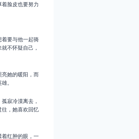
厚着脸皮也要努力
想着要与他一起骑
来就不怀疑自己，
照亮她的暖阳，而
英雄。
，孤寂冷漠离去，
过往，她喜欢回忆
揉着红肿的眼，一