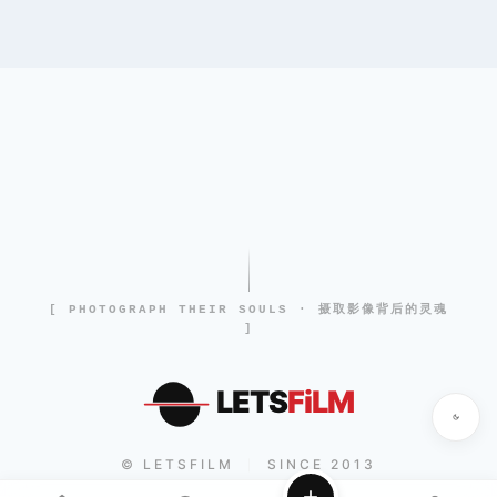
[ PHOTOGRAPH THEIR SOULS · 摄取影像背后的灵魂
]
LETS
FiLM
© LETSFILM
SINCE 2013
|