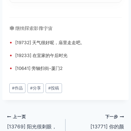
🕸️ 继续探索影像宇宙
•
[19732] 天气很好呢，庙里走走吧。
•
[19233] 在宜家的午后时光
•
[10641] 旁轴扫街-厦门2
文
#
作品
#
分享
#
投稿
章
标
签：
文
上一页
下一步
[13769] 阳光很刺眼，
[13771] 你的颜
章