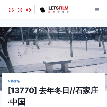
跳
胶
LETS
FiLM
'26 08 09
到
胶
片
的
味
道
片
内
的
容
味
道
LETSFILM
投稿作品
[13770] 去年冬日//石家庄
·中国