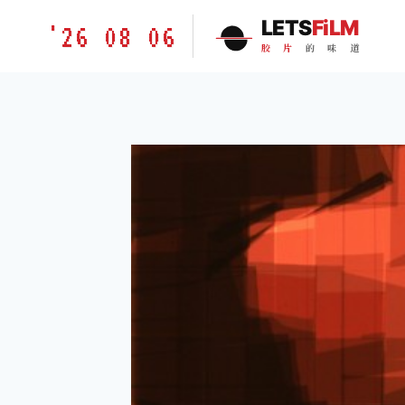
跳
胶
LETS
FiLM
'26 08 06
到
片
胶
片
的
味
道
内
的
容
味
道
LETSFILM