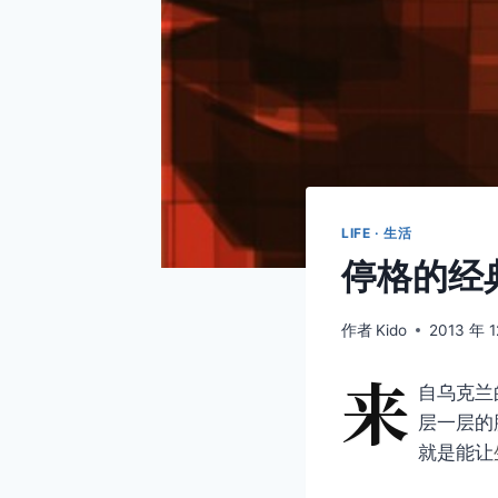
LIFE · 生活
停格的经
作者
Kido
2013 年 
来
自乌克兰的
层一层的
就是能让