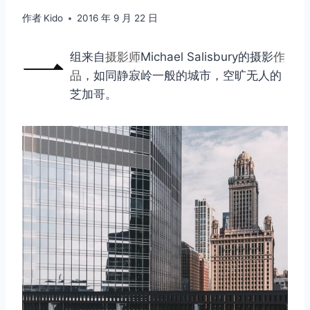
作者
Kido
2016 年 9 月 22 日
一
组来自
摄影师
Michael Salisbury的摄影
作
品
，如同静寂岭一般的城市，空旷无人的
芝加哥。