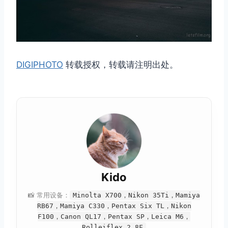
DIGIPHOTO
转载授权，转载请注明出处。
Kido
📸 常用设备：
Minolta X700，Nikon 35Ti，Mamiya
RB67，Mamiya C330，Pentax Six TL，Nikon
F100，Canon QL17，Pentax SP，Leica M6，
Rolleiflex 2.8F