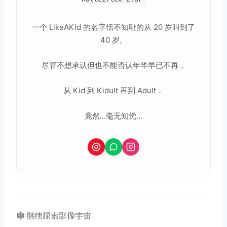
一个 LikeAKid 的名字恬不知耻的从 20 岁叫到了
40 岁。
尽管不想承认但也不能否认年华早已不再，
从 Kid 到 Kidult 再到 Adult，
竟然...毫无知觉...
🕸️ 继续探索影像宇宙