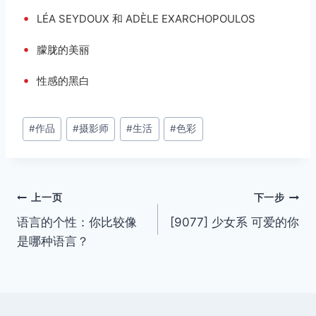
•
LÉA SEYDOUX 和 ADÈLE EXARCHOPOULOS
•
朦胧的美丽
•
性感的黑白
文
#
作品
#
摄影师
#
生活
#
色彩
章
标
签：
文
上一页
下一步
语言的个性：你比较像
[9077] 少女系 可爱的你
章
是哪种语言？
导
航