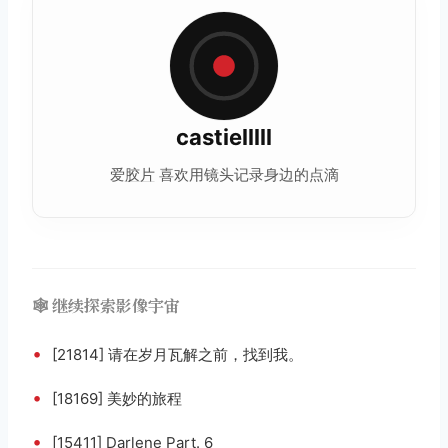
castielllll
爱
胶片
喜欢用镜头记录身边的点滴
🕸️ 继续探索影像宇宙
•
[21814] 请在岁月瓦解之前，找到我。
•
[18169] 美妙的旅程
•
[15411] Darlene Part. 6