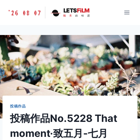
跳
胶
LETS
FiLM
'26 08 07
到
胶
片
的
味
道
片
内
的
容
味
道
LETSFILM
投稿作品
投稿作品No.5228 That
moment·致五月-七月