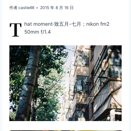
作者
castielllll
2015 年 8 月 16 日
T
hat moment·致五月-七月；nikon fm2
50mm f/1.4