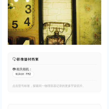
影像器材档案
📷 相关相机：
Nikon FM2
点击型号标签，探索同一物理容器记录的更多宇宙切片。