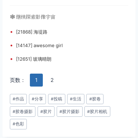
🕸️ 继续探索影像宇宙
•
[21868] 海堤路
•
[14147] awesome girl
•
[12651] 玻璃晴朗
页数：
1
2
文
#
作品
#
分享
#
投稿
#
生活
#
胶卷
章
#
胶卷摄影
#
胶片
#
胶片摄影
#
胶片相机
标
签：
#
色彩