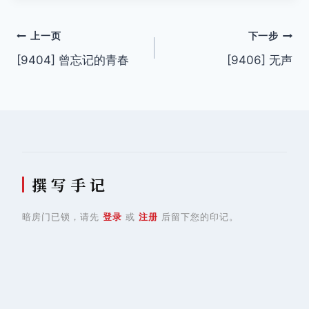
文
上一页
下一步
[9404] 曾忘记的青春
[9406] 无声
章
导
航
撰 写 手 记
暗房门已锁，请先
登录
或
注册
后留下您的印记。