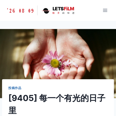
跳
胶
LETS
FiLM
'26 08 09
到
胶
片
的
味
道
片
内
的
容
味
道
LETSFILM
投稿作品
[9405] 每一个有光的日子
里