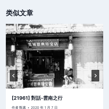
类似文章
[21961] 對話-雲南之行
作者
甄素
2020 年 1 月 7 日