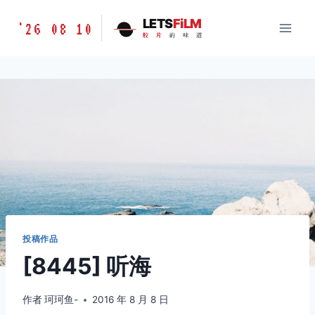
跳
胶
LETS
FiLM
'26 08 10
到
胶
片
的
味
道
片
内
的
容
味
道
LETSFILM
投稿作品
[8445] 听海
作者
珂珂鱼-
2016 年 8 月 8 日