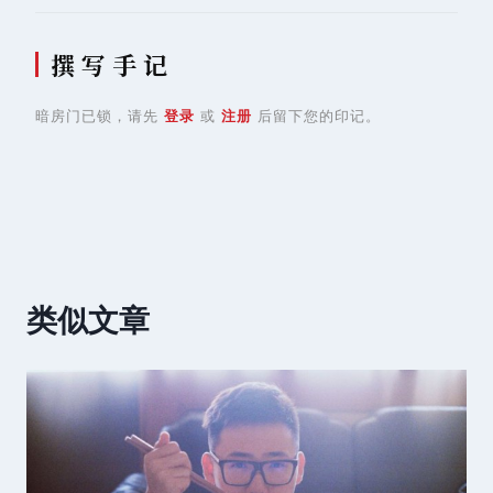
撰 写 手 记
暗房门已锁，请先
登录
或
注册
后留下您的印记。
类似文章