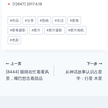
•
[12647] 2017.4.18
文
#
作品
#
分享
#
投稿
#
生活
#
胶卷
章
#
胶卷摄影
#
胶片
#
胶片摄影
#
胶片相机
标
签：
#
色彩
文
上一页
下一步
[8444] 眼睛在忙着看风
从神话故事认识占星
章
景，嘴巴想念着甜品
学：行星 木星
导
航