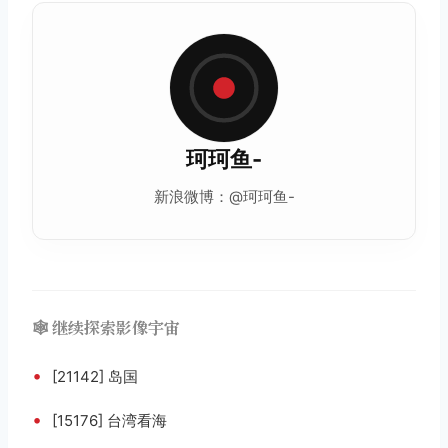
珂珂鱼-
新浪微博：@珂珂鱼-
🕸️ 继续探索影像宇宙
•
[21142] 岛国
•
[15176] 台湾看海