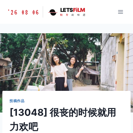
跳
胶
LETS
FiLM
'26 08 06
到
胶
片
的
味
道
片
内
的
容
味
道
LETSFILM
投稿作品
[13048] 很丧的时候就用
力欢吧