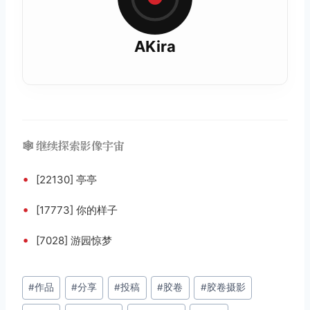
AKira
🕸️ 继续探索影像宇宙
•
[22130] 亭亭
•
[17773] 你的样子
•
[7028] 游园惊梦
文
#
作品
#
分享
#
投稿
#
胶卷
#
胶卷摄影
章