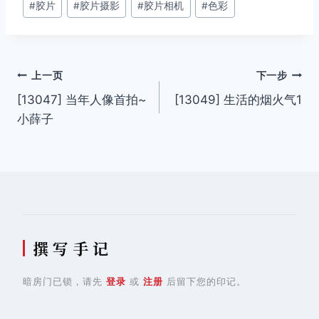
#
胶片
#
胶片摄影
#
胶片相机
#
色彩
标
签：
文
上一页
下一步
[13047] 当年人像首拍~
[13049] 生活的烟火气1
章
小薛子
导
航
撰 写 手 记
暗房门已锁，请先
登录
或
注册
后留下您的印记。