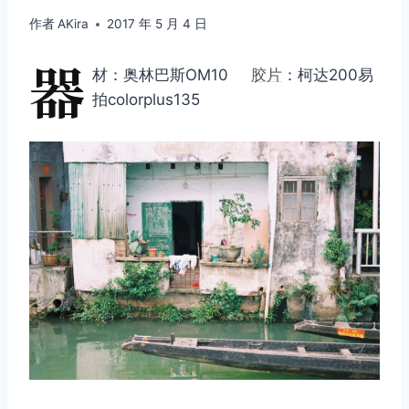
作者
AKira
2017 年 5 月 4 日
器
材：奥林巴斯OM10
胶片
：柯达200易
拍colorplus135