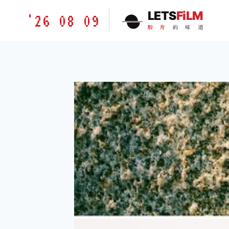
跳
胶
LETS
FiLM
'26 08 09
到
片
胶
片
的
味
道
内
的
容
味
道
LETSFILM