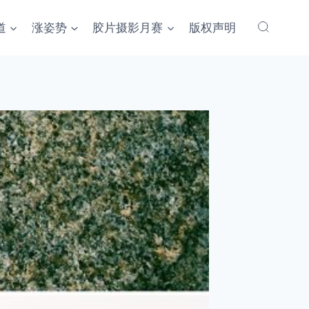
道
涨姿势
胶片摄影月赛
版权声明