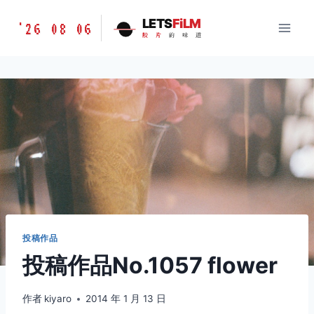
跳
胶
LETS
FiLM
'26 08 06
到
胶
片
的
味
道
片
内
的
容
味
道
LETSFILM
投稿作品
投稿作品No.1057 flower
作者
kiyaro
2014 年 1 月 13 日