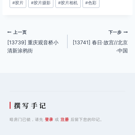
#
胶片
#
胶片摄影
#
胶片相机
#
色彩
标
签：
文
上一页
下一步
[13739] 重庆观音桥小
[13741] 春日·故宫//北京
章
清新涂鸦街
·中国
导
航
撰 写 手 记
暗房门已锁，请先
登录
或
注册
后留下您的印记。