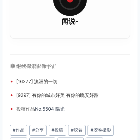
闻说-
🕸️ 继续探索影像宇宙
•
[16277] 澳洲的一切
•
[9297] 有你的城市好美 有你的晚安好甜
•
投稿
作品
No.5504 陽光
文
#
作品
#
分享
#
投稿
#
胶卷
#
胶卷摄影
章