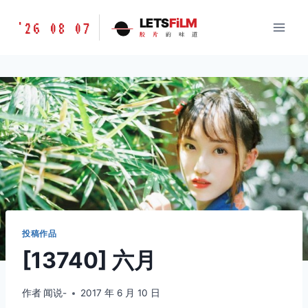
跳
胶
LETS
FiLM
'26 08 07
到
胶
片
的
味
道
片
内
的
容
味
道
LETSFILM
投稿作品
[13740] 六月
作者
闻说-
2017 年 6 月 10 日