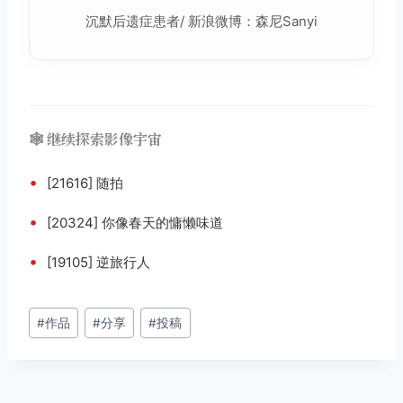
沉默后遗症患者/ 新浪微博：森尼Sanyi
🕸️ 继续探索影像宇宙
•
[21616] 随拍
•
[20324] 你像春天的慵懒味道
•
[19105] 逆旅行人
文
#
作品
#
分享
#
投稿
章
标
签：