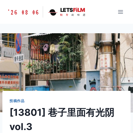
跳
胶
LETS
FiLM
'26 08 06
到
胶
片
的
味
道
片
内
的
容
味
道
LETSFILM
投稿作品
[13801] 巷子里面有光阴
vol.3