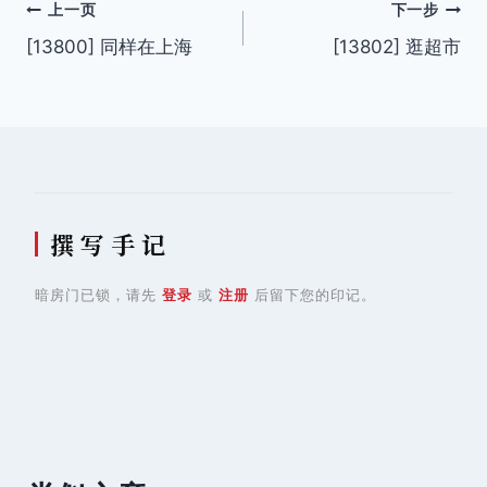
文
上一页
下一步
[13800] 同样在上海
[13802] 逛超市
章
导
航
撰 写 手 记
暗房门已锁，请先
登录
或
注册
后留下您的印记。