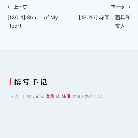
文
上一页
下一步
[13011] Shape of My
[13013] 花间，面具和
章
Heart
友人。
导
航
撰 写 手 记
暗房门已锁，请先
登录
或
注册
后留下您的印记。