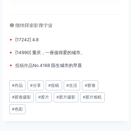
🕸️ 继续探索影像宇宙
•
[17242] 4.8
•
[14990] 重庆，一座值得爱的城市。
•
投稿
作品
No.4168 陌生城市的早晨
文
#
作品
#
分享
#
投稿
#
生活
#
胶卷
章
#
胶卷摄影
#
胶片
#
胶片摄影
#
胶片相机
标
签：
#
色彩