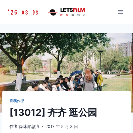
跳
胶
LETS
FiLM
'26 08 09
到
胶
片
的
味
道
片
内
的
容
味
道
LETSFILM
投稿作品
[13012] 齐齐 逛公园
作者
係咪屎忽痕
2017 年 5 月 3 日