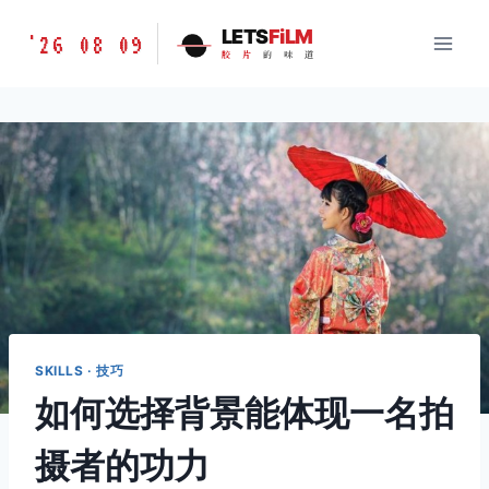
跳
胶
LETS
FiLM
'26 08 09
到
胶
片
的
味
道
片
内
的
容
味
道
LETSFILM
SKILLS · 技巧
如何选择背景能体现一名拍
摄者的功力