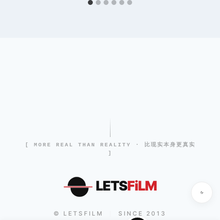
[ MORE REAL THAN REALITY · 比现实本身更真实
]
LETS
FiLM
© LETSFILM
SINCE 2013
|