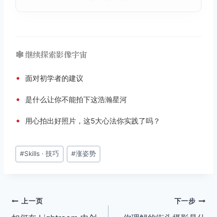
🕸️ 继续探索影像宇宙
•
面对初学者的建议
•
是什么让你不能拍下这浩瀚星河
•
用心拍出好照片，这5大心法你实践了吗？
文
#
Skills · 技巧
#
涨姿势
章
标
签：
文
上一页
下一步