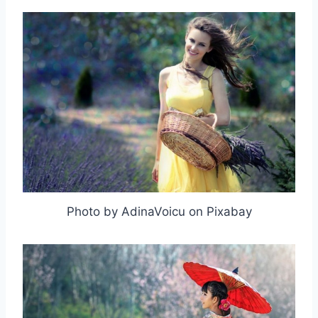
取消
搜索
Photo by AdinaVoicu on Pixabay